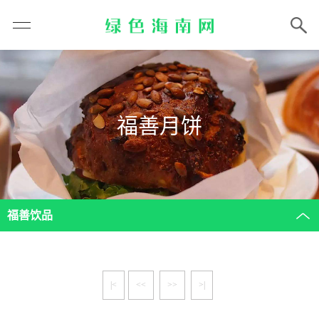
福善月饼
福善饮品
|<
<<
>>
>|